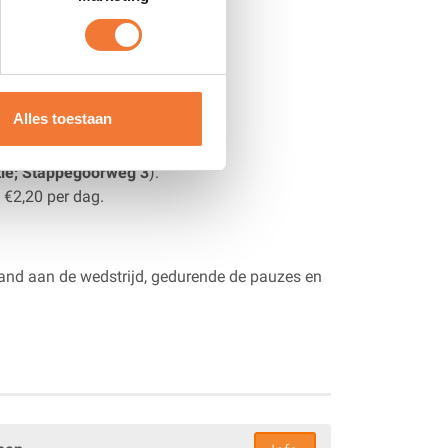
Alles toestaan
tie; Stappegoorweg 3
).
e €2,20 per dag.
nd aan de wedstrijd, gedurende de pauzes en