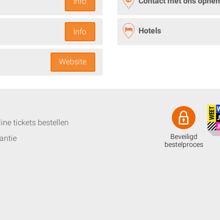
Contact met ons opne
Info
Hotels
Info
Website
ine tickets bestellen
Beveiligd
antie
bestelproces