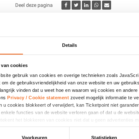
Deel deze pagina
roleerd op de volgende artikelen:
Details
kt
nfo bekend is. Schrijf je nu
 van cookies
swerk, petflessen, blikjes, etc.)
bsite gebruik van cookies en overige technieken zoals JavaScr
 om de gebruiksvriendelijkheid van onze website en uw gebruik
langrijk vinden dat u weet hoe en waarom wij cookies en andere 
hoon worden opgeleverd. Confetti en aanverwante artikelen bre
 ons
Privacy / Cookie statement
zoveel mogelijk informatie te ve
rip voor deze maatregel. Confetti op het ijs tijdens de wedstrijd
n u cookies blokkeert of verwijdert, kan Ticketpoint niet garand
at enkele functies van de website verloren gaan of dat u de websi
ekent het blokkeren van cookies niet dat u geen advertenties mee
 niet meer toegesneden op uw interesses.
, boterhammen, etc.)
Voorkeuren
Statistieken