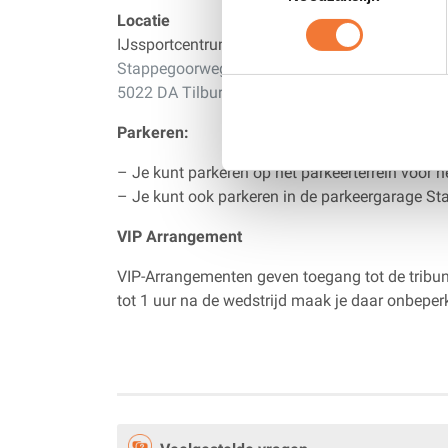
Locatie
Ticketpoint
is het officiële verkooppunt van t
IJssportcentrum Tilburg
Stappegoorweg 3
5022 DA Tilburg NL
Parkeren:
– Je kunt parkeren op het parkeerterrein voor he
– Je kunt ook parkeren in de parkeergarage St
VIP Arrangement
VIP-Arrangementen geven
toegang
tot de tribu
tot 1 uur na de wedstrijd maak je daar onbeperkt 