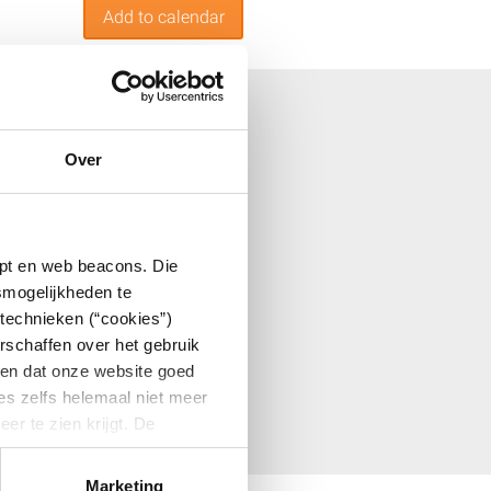
Add to calendar
Over
ipt en web beacons. Die
smogelijkheden te
technieken (“cookies”)
ngen extreem veel werk met zich mee en
rschaffen over het gebruik
 is vanzelfsprekend een onwenselijke situatie.
eren dat onze website goed
tes zelfs helemaal niet meer
r te zien krijgt. De
Marketing