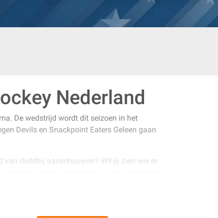
hockey Nederland
. De wedstrijd wordt dit seizoen in het
megen Devils en Snackpoint Eaters Geleen gaan
ld van dichtbij aanschouwen? Wil jij zien wie er
l gespeeld wordt? Koop dan nu snel je kaartje!
lijk tot de nok gevuld zal zijn.