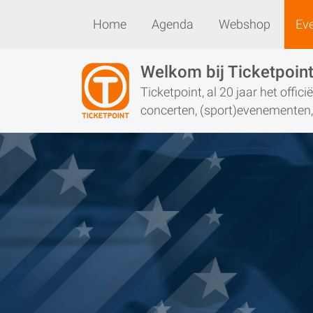
Home
Agenda
Webshop
Ev
Home
Agenda
Webshop
Welkom bij Ticketpoin
Ticketpoint, al 20 jaar het offic
concerten, (sport)evenementen, 