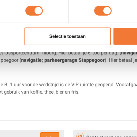
ickets voor de Bekerfinale
IJshockey Nederland
.
Selectie toestaan
t IJssportcentrum Tilburg. Hier betaal je €1,00 per dag. (
naviga
appegoor (
navigatie; parkeergarage Stappegoor
). Hier betaal j
ne B. 1 uur voor de wedstrijd is de VIP
ruimte
geopend. Voorafgaa
gebruik van koffie, thee, bier en fris.