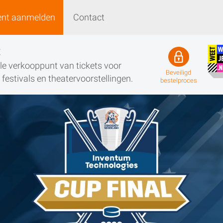
ent aanmelden
Contact
Event aanmelden
Contact
t
iële verkooppunt van tickets voor
Beveiligd
festivals en theatervoorstellingen.
bestelproces