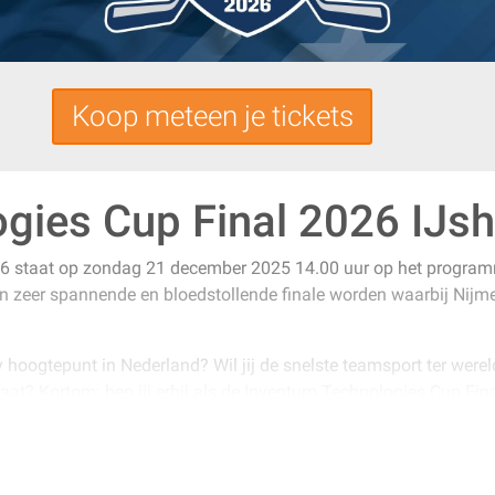
Koop meteen je tickets
gies Cup Final 2026 IJs
6 staat op zondag 21 december 2025 14.00 uur op het programma
een zeer spannende en bloedstollende finale worden waarbij Nij
ey hoogtepunt in Nederland? Wil jij de snelste teamsport ter were
t? Kortom: ben jij erbij als de Inventum Technologies Cup Fina
 sportieve, maar bloedstollende wedstrijd in een stadion dat hope