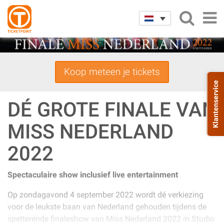
Koop meteen je tickets
Klantenservice
DÉ GROTE FINALE VAN
MISS NEDERLAND
2022
Spectaculaire show inclusief live entertainment
Op zondagavond 4 september 2022 wordt dé verkiezing
voor de leukste baan van Nederland gehouden tijdens de
spetterende finaleshow van Miss Nederland 2022 in Studio