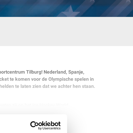
sportcentrum Tilburg! Nederland, Spanje,
ticket te komen voor de Olympische spelen in
elden te laten zien dat we achter hen staan.
eten zij op het Ice Hockey World
r in Divisie IB en hebben zij op het WK in
derlands ijshockey team beschikt over de beste
rondes door te komen. Met als doel het