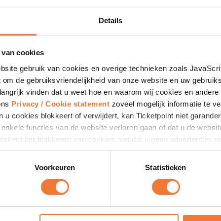
Deel deze pagina
Details
feer, de fanatieke spelers en het snelle spel ervoor zorgen dat je 
ribune. Kom oranje op
15, 16 en/of 17 december
steunen en help
den op die dag kunt bezoeken, of een passe-partout waarbij je al
 van cookies
bsite gebruik van cookies en overige technieken zoals JavaScr
 om de gebruiksvriendelijkheid van onze website en uw gebruik
nfo bekend is. Schrijf je nu
langrijk vinden dat u weet hoe en waarom wij cookies en andere 
 ons
Privacy / Cookie statement
zoveel mogelijk informatie te ve
n u cookies blokkeert of verwijdert, kan Ticketpoint niet garand
at enkele functies van de website verloren gaan of dat u de websi
ekent het blokkeren van cookies niet dat u geen advertenties mee
 niet meer toegesneden op uw interesses.
Voorkeuren
Statistieken