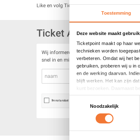
behalen van de Olympische Spelen in Italië.
Like en volg Ticketpoint
Toestemming
Als je je eenmaal in het stadion bevindt zal de s
spelers meer dan juichende supporters op de t
Ticket Alert
Koop nu een dagkaart waarmee je beide wedstrij
Deze website maakt gebruik
wedstrijden.
Ticketpoint maakt op haar we
technieken worden toegepast
Wij informeren je via e-mail zodra er nieuwe i
Wedstrijdprogramma
verbeteren. Omdat wij het be
snel in en mis nooit meer een evenement!
Vrijdag 15 december 2023
gebruiken, proberen wij u in
16:30 Spanje – Thailand
en de werking daarvan. Indie
20:00 Nederland – Georgië
blijft werken. Het kan zijn d
kunt bezoeken. Daarnaast bet
Zaterdag 16 december 2023
advertenties zijn dan alleen
Toestemmingsselectie
16:30 Thailand – Nederland
Noodzakelijk
20:00 Spanje – Georgië
Zondag 17 december 2023
16:30 Nederland – Spanje
20:00 Georgië – Thailand