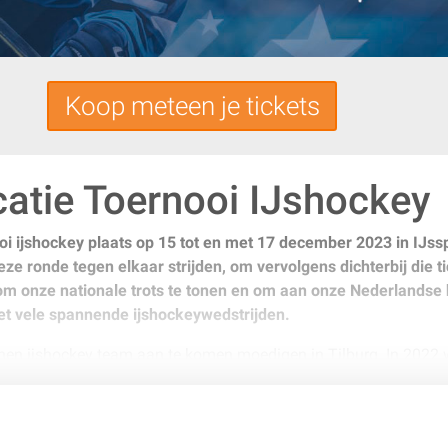
Koop meteen je tickets
catie Toernooi IJshockey
nooi ijshockey plaats op 15 tot en met 17 december 2023 in IJs
eze ronde tegen elkaar strijden, om vervolgens dichterbij die 
om onze nationale trots te tonen en om aan onze Nederlandse h
et vele spannende ijshockeywedstrijden.
en ijshockey team aan te komen moedigen in Tilburg. In 2022 w
 plek te bemachtigen. Afgelopen jaar speelden zij sinds 2019 wee
e plaats en behouden daardoor hun plekje in Division IB. Het Ne
 met coach Doug Mason gaan ze strijden om de volgende 2 voor