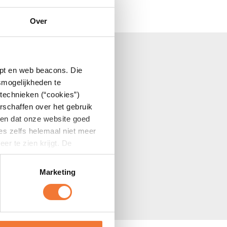
Over
op het puntje van je stoel zit. Niets motiveert
 ze naar de overwinning!
le 3 de dagen toegang krijgt tot alle
ipt en web beacons. Die
smogelijkheden te
technieken (“cookies”)
rschaffen over het gebruik
eren dat onze website goed
tes zelfs helemaal niet meer
r te zien krijgt. De
Marketing