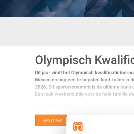
Olympisch Kwalifi
Dit jaar vindt het Olympisch kwalificatietoer
Mexico en nog een te bepalen land zullen in d
2026. Dit sportevenement is de ultieme kans 
Een leuk weekenduitje voor de hele familie m
Het is het zeker waard om het Nederlands mann
Championship Division IIA in Kroatië de tweede
Lees meer
Estland prima gepresteerd. Ze eindigde op de 5
getalenteerde spelers van Nederland en samen