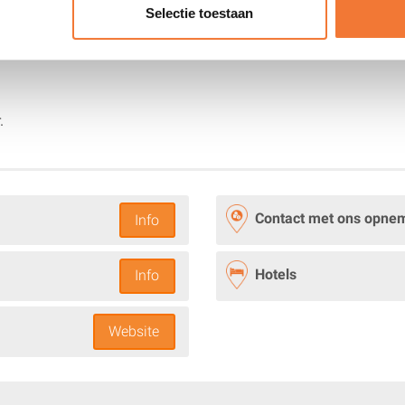
Selectie toestaan
 tickets van het OKT georganiseerd door
IJshockey Nederland
.
.
Contact met ons opne
Info
Hotels
Info
Website