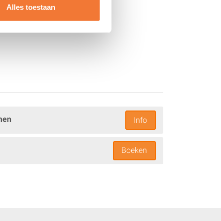
Alles toestaan
men
Info
Boeken