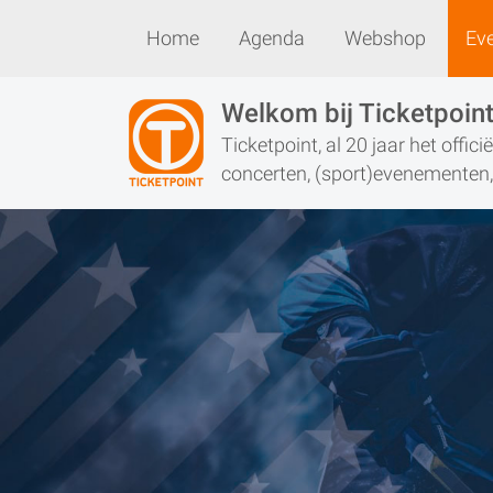
Home
Agenda
Webshop
Ev
Home
Agenda
Webshop
Welkom bij Ticketpoin
Ticketpoint, al 20 jaar het offic
concerten, (sport)evenementen, 