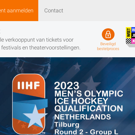
ent aanmelden
Contact
Event aanmelden
Contact
t
iële verkooppunt van tickets voor
Beveiligd
festivals en theatervoorstellingen.
bestelproces