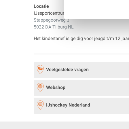
Locatie
Ticketpoint
is het officiële verkooppunt voor
IJssportcentrum Tilburg
Stappegoorweg 3
5022 DA Tilburg NL
Het kindertarief is geldig voor jeugd t/m 12 jaar
Veelgestelde vragen
Webshop
IJshockey Nederland