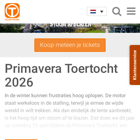
Koop meteen je tickets
Klantenservice
Primavera Toertocht
2026
In de winter kunnen frustraties hoog oplopen. De motor
staat werkeloos in de stalling, terwijl je ermee de wijde
wereld in wilt trekken. Als dan eindelijk de lente aanbreekt,
is het hoog tijd om stoom af te blazen. Dat doen we dit jaar
op zaterdag 25 april tijdens de Primavera Toertocht, een
waanzinnige route langs een aantal stoomgemalen in