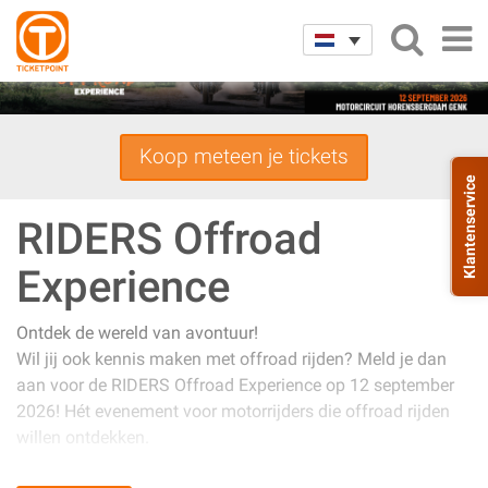
Koop meteen je tickets
Klantenservice
RIDERS Offroad
Experience
Ontdek de wereld van avontuur!
Wil jij ook kennis maken met offroad rijden? Meld je dan
aan voor de RIDERS Offroad Experience op 12 september
2026! Hét evenement voor motorrijders die offroad rijden
willen ontdekken.
Geen ervaring vereist dus elke motorrijder kan meedoen.