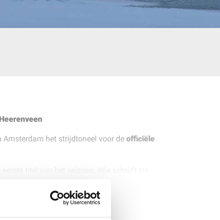
 Heerenveen
n Amsterdam het strijdtoneel voor de
officiële
eerste titel van het seizoen. Wie schrijft als
het moment om je team te steunen en de spanning