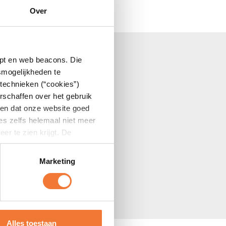
Add to calendar
Over
et te lang, want deze clash wil je niet missen!
ipt en web beacons. Die
smogelijkheden te
technieken (“cookies”)
rschaffen over het gebruik
dam
eren dat onze website goed
tes zelfs helemaal niet meer
r te zien krijgt. De
Marketing
Alles toestaan