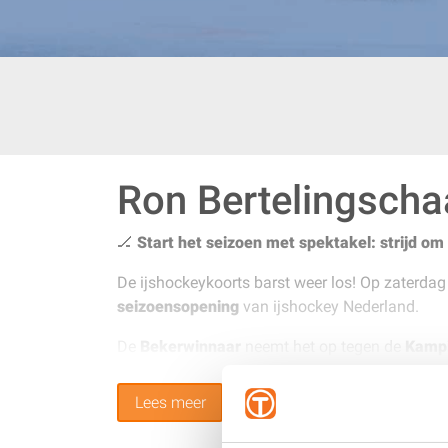
Ron Bertelingscha
🏒
Start het seizoen met spektakel: strijd om 
De ijshockeykoorts barst weer los! Op zaterda
seizoensopening
van ijshockey Nederland.
De
Bekerwinnaar
neemt het op tegen de
Kampi
eerste geschiedenis in het seizoen 2025-2026?
Lees meer
🔥 Verwacht passie, snelheid en pure ijshockeyk
vanaf de boarding te beleven.