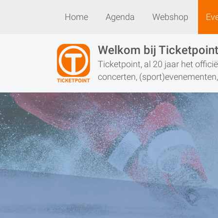
Home
Agenda
Webshop
Ev
Home
Agenda
Webshop
Welkom bij Ticketpoin
Ticketpoint, al 20 jaar het offic
concerten, (sport)evenementen, 