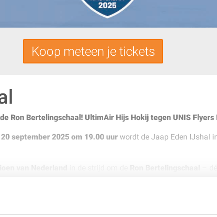
Koop meteen je tickets
al
de Ron Bertelingschaal! UltimAir Hijs Hokij
tegen UNIS Flyers
g
20 september 2025 om 19.00 uur
wordt de Jaap Eden IJshal i
oen van Nederland
in de strijd om de
Ron Bertelingschaal
– dé 
racht in een wedstrijd die traditie en ambitie verenigt. Dit is 