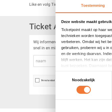
Like en volg Ticketpoint
Toestemming
🎟️
Koop nu je tickets via
Ticketpoint.nl en verz
Ron Bertelingschaal:
Deze website maakt gebruik
Zaterdag 20 september 2025
Ticket Alert
Wedstrijd tussen
UNIS Flyers Heerenveen
en
U
Ticketpoint maakt op haar we
Start wedstrijd 19.00 uur
technieken worden toegepast
Baan open om 18.00
verbeteren. Omdat wij het be
Wij informeren je via e-mail zodra er nieuwe i
gebruiken, proberen wij u in
snel in en mis nooit meer een evenement!
Ticketpoint
is het officiële verkooppunt van ti
en de werking daarvan. Indie
blijft werken. Het kan zijn d
kunt bezoeken. Daarnaast bet
advertenties zijn dan alleen
Toestemmingsselectie
Noodzakelijk