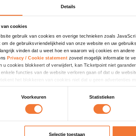
Deel deze pagina
Details
eker jezelf van een plek bij deze knallende seizoenstart. Wacht ni
 van cookies
ltimAir Hijs Den Haag
bsite gebruik van cookies en overige technieken zoals JavaScr
 om de gebruiksvriendelijkheid van onze website en uw gebruik
langrijk vinden dat u weet hoe en waarom wij cookies en andere 
nfo bekend is. Schrijf je nu
 ons
Privacy / Cookie statement
zoveel mogelijk informatie te ve
ckets voor de Ron Berteling Schaal in
Jaap Eden baan Amster
n u cookies blokkeert of verwijdert, kan Ticketpoint niet garand
at enkele functies van de website verloren gaan of dat u de websi
ekent het blokkeren van cookies niet dat u geen advertenties mee
 niet meer toegesneden op uw interesses.
Voorkeuren
Statistieken
Selectie toestaan