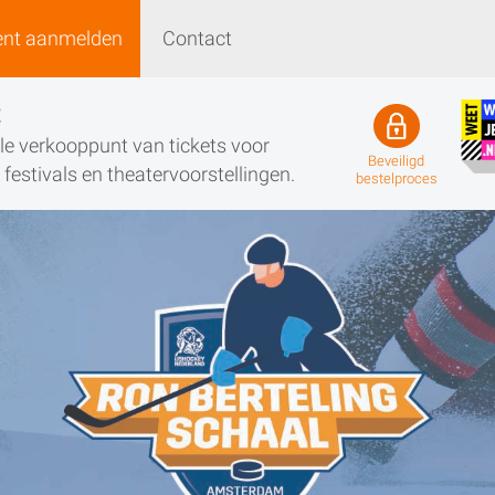
ent aanmelden
Contact
Event aanmelden
Contact
t
iële verkooppunt van tickets voor
Beveiligd
festivals en theatervoorstellingen.
bestelproces