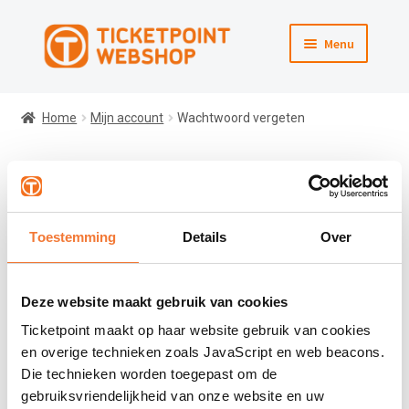
Ga
Ga
Menu
door
direct
naar
naar
Webshop
navigatie
de
Home
Mijn account
Wachtwoord vergeten
inhoud
Winkelmand
Wachtwoord vergeten
Afrekenen
Toestemming
Details
Over
Naar Ticketpoint.nl
Wachtwoord vergeten? Voer je gebruikersnaam of e-
mailadres in. Je ontvangt een link via e-mail om een
nieuw wachtwoord in te stellen.
Deze website maakt gebruik van cookies
Ticketpoint maakt op haar website gebruik van cookies
Gebruikersnaam of e-mailadres
en overige technieken zoals JavaScript en web beacons.
Die technieken worden toegepast om de
gebruiksvriendelijkheid van onze website en uw