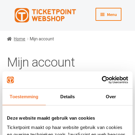
Ga
Ga
Menu
door
direct
naar
naar
Webshop
navigatie
de
Home
Mijn account
inhoud
Winkelmand
Mijn account
Afrekenen
Naar Ticketpoint.nl
Inloggen
Toestemming
Details
Over
Gebruikersnaam of e-mailadres
*
Deze website maakt gebruik van cookies
Wachtwoord
*
Ticketpoint maakt op haar website gebruik van cookies
en overige technieken zoals JavaScript en web beacons.