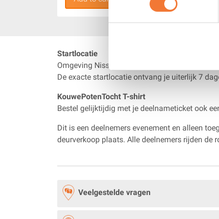
Met het inschrijfgeld zorgen we voor goede en g
volledig verzorgd diner. Ons motto is dat ieder
Zin om mee te rijden? Schrijf je snel in!
Startlocatie
Omgeving Nissewaard / Spijkenisse
Ticketpoint
is het officiële verkooppunt voor 
De exacte startlocatie ontvang je uiterlijk 7 da
KouwePotenTocht T-shirt
Bestel gelijktijdig met je deelnameticket ook e
Dit is een deelnemers evenement en alleen toega
deurverkoop plaats. Alle deelnemers rijden de r
Veelgestelde vragen