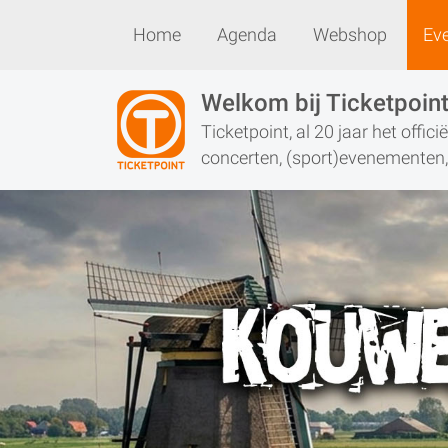
Home
Agenda
Webshop
Ev
Home
Agenda
Webshop
Welkom bij Ticketpoin
Ticketpoint, al 20 jaar het offic
concerten, (sport)evenementen, 