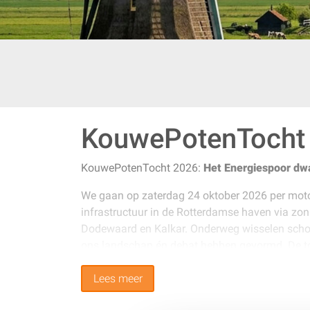
KouwePotenTocht
KouwePotenTocht 2026:
Het Energiespoor dw
We gaan op zaterdag 24 oktober 2026 per motor
infrastructuur in de Rotterdamse haven via zon
Dodewaard en Kalkar. Onderweg wisselen schoonh
ons landschap én debat hebben gevormd. De tocht
nostalgie, noodzaak en toekomst.
Lees meer
Zin om mee te rijden? Schrijf je snel in!