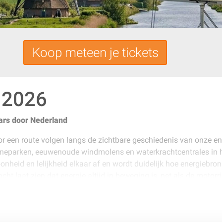
Koop meteen je tickets
 2026
ars door Nederland
 een route volgen langs de zichtbare geschiedenis van onze en
neparken, eeuwenoude windmolens en waterkrachtcentrales in het
eid en lelijkheid elkaar af en wordt duidelijk hoe energiebronn
 laat zien dat energie altijd in beweging is, net als de motorr