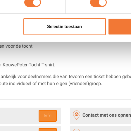
astvrije horecalocaties. De start begint doorgaans met lekkere k
e motorrijder na een clubtocht een kilo zwaarder huiswaarts moet
Selectie toestaan
tickets van
de KouwePotenTocht 2026
.
gen voor de tocht.
en KouwePotenTocht T-shirt.
nkelijk voor deelnemers die van tevoren een ticket hebben geboek
oute individueel of met hun eigen (vrienden)groep.
Contact met ons opne
Info