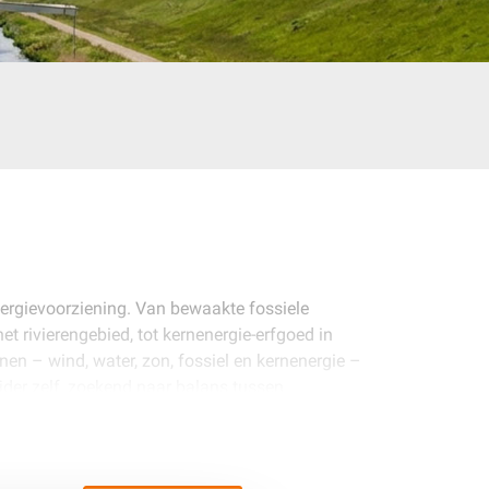
ergievoorziening. Van bewaakte fossiele
 rivierengebied, tot kernenergie-erfgoed in
en – wind, water, zon, fossiel en kernenergie –
ijder zelf, zoekend naar balans tussen