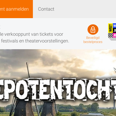
ent aanmelden
Contact
Event aanmelden
Contact
t
iële verkooppunt van tickets voor
Beveiligd
festivals en theatervoorstellingen.
bestelproces