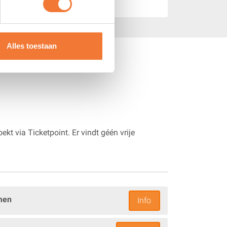
offie en gebak. Vervolgens krijg je een lunch en
 keren.
Alles toestaan
t via Ticketpoint. Er vindt géén vrije
men
Info