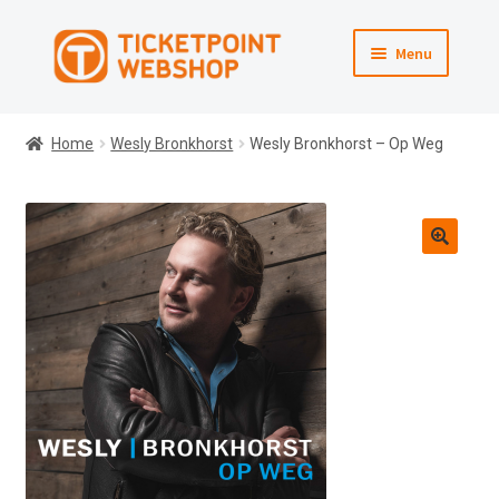
Ga
Ga
Menu
door
direct
naar
naar
Webshop
navigatie
de
Home
Wesly Bronkhorst
Wesly Bronkhorst – Op Weg
inhoud
Winkelmand
Afrekenen
Naar Ticketpoint.nl