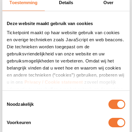
Toestemming
Details
Over
De Amsterdamse zanger Wesly Bronkhorst is hard aan
de weg aan het timmeren. Hij hoort inmiddels tot de
beste Nederandse zangers van het moment. Wesly is
Deze website maakt gebruik van cookies
onder meer bekend door zijn optredens op Toppers van
Ticketpoint maakt op haar website gebruik van cookies
Oranje, Hart voor Muziek, Tros Muziekfeest en het
en overige technieken zoals JavaScript en web beacons.
Levenslied Gala.
Die technieken worden toegepast om de
gebruiksvriendelijkheid van onze website en uw
Lees verder
gebruiksmogelijkheden te verbeteren. Omdat wij het
belangrijk vinden dat u weet hoe en waarom wij cookies
Gerelateerde producten
en andere technieken (“cookies”) gebruiken, proberen wij
u in ons
Privacy / Cookie statement
zoveel mogelijk
informatie te verschaffen over het gebruik en de werking
daarvan. Indien u cookies blokkeert of verwijdert, kan
T
Ticketpoint niet garanderen dat onze website goed blijft
Noodzakelijk
o
werken. Het kan zijn dat enkele functies van de website
e
verloren gaan of dat u de websites zelfs helemaal niet
s
Voorkeuren
meer kunt bezoeken. Daarnaast betekent het blokkeren
t
van cookies niet dat u geen advertenties meer te zien