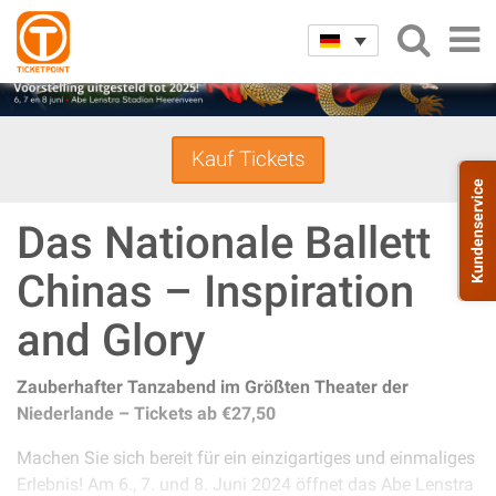
Kauf Tickets
Kundenservice
Das Nationale Ballett
Chinas – Inspiration
and Glory
Zauberhafter Tanzabend im Größten Theater der
Niederlande – Tickets ab €27,50
Machen Sie sich bereit für ein einzigartiges und einmaliges
Erlebnis! Am 6., 7. und 8. Juni 2024 öffnet das Abe Lenstra