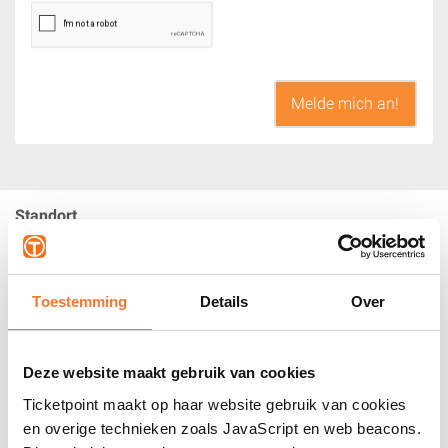
Standort
Abe Lenstra Stadion
Abe Lenstra Boulevard 19
8448 JA Heerenveen NL
Toestemming
Details
Over
Erweitere deinen Besuch:
Getränkepaket:
Ab 19:15 Uhr, bestehend aus Kaffee, Tee,
Deze website maakt gebruik van cookies
Bier, Wein, Softdrinks vor der Vorstellung und während der
Ticketpoint maakt op haar website gebruik van cookies
Pause.
en overige technieken zoals JavaScript en web beacons.