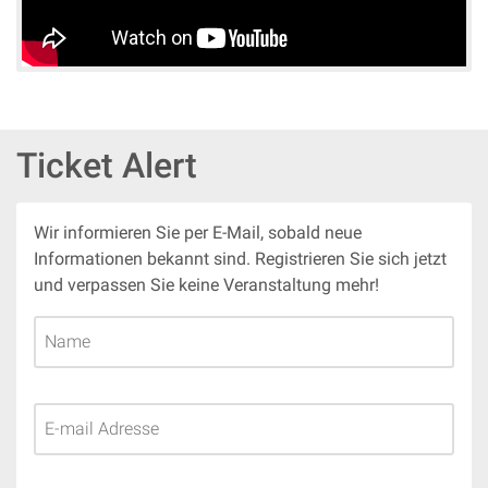
Aus diesen Workshops werden schließlich sechzig junge
Tänzer ausgewählt, die die drei Vorstellungen auf
spektakuläre Weise eröffnen werden.
Das Ballett
Ticket Alert
Das Nationalballett Chinas ist weltweit bekannt für seine
einzigartige Mischung aus traditionellem chinesischem
und zeitgenössischem Tanz. Mit der Vorstellung „Das
Wir informieren Sie per E-Mail, sobald neue
Nationalballett Chinas tanzt Inspiration & Ruhm“ bieten sie
Informationen bekannt sind. Registrieren Sie sich jetzt
eine Aufführung, die die Sinne anregt und das Publikum
und verpassen Sie keine Veranstaltung mehr!
auf eine Reise durch Zeit und Kultur mitnimmt.
Auch du kannst die Magie des Nationalballetts Chinas
erleben. Im größten und außergewöhnlichsten Tanztheater
der Niederlande. Bestelle schnell deine Tickets und bereite
dich auf einen Abend vor, den du nie vergessen wirst.
Ticketpoint
ist die offizielle verkaufsstelle für tickets für
das NationalBallet Chinas
.