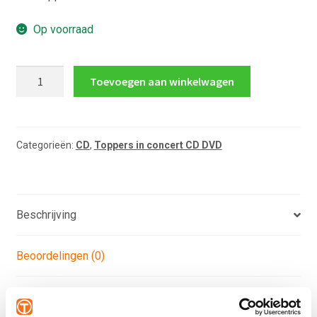
Op voorraad
Toppers
Toevoegen aan winkelwagen
in
Concert
CD
2013
Categorieën:
CD
,
Toppers in concert CD DVD
aantal
Beschrijving
Beoordelingen (0)
Product Description