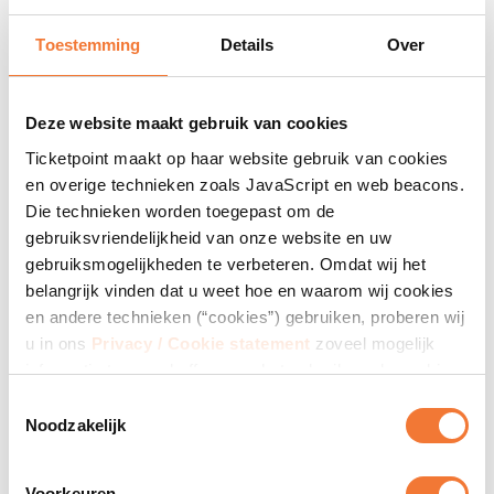
Ruim 200.000 bezoekers vierden een zinderend magisch
Toestemming
Details
Over
feest in een sprookjesachtig decor tijdens het ‘'Grootste
& Gezelligste Meezingfeest van Nederland’. Wilt u
heerlijk nagenieten van deze spetterende editie? Bestel
Deze website maakt gebruik van cookies
dan nu de CD. Met de CD van Toppers in Concert 2013
Ticketpoint maakt op haar website gebruik van cookies
kunt u het gehele jaar door meezingen en swingen met de
en overige technieken zoals JavaScript en web beacons.
allergrootste nationale en internationale meezingers en
Die technieken worden toegepast om de
gastartiesten als de
Vengaboys, Jan...
gebruiksvriendelijkheid van onze website en uw
gebruiksmogelijkheden te verbeteren. Omdat wij het
belangrijk vinden dat u weet hoe en waarom wij cookies
Lees verder
en andere technieken (“cookies”) gebruiken, proberen wij
u in ons
Privacy / Cookie statement
zoveel mogelijk
Gerelateerde producten
informatie te verschaffen over het gebruik en de werking
daarvan. Indien u cookies blokkeert of verwijdert, kan
T
Ticketpoint niet garanderen dat onze website goed blijft
Noodzakelijk
o
werken. Het kan zijn dat enkele functies van de website
e
verloren gaan of dat u de websites zelfs helemaal niet
s
Voorkeuren