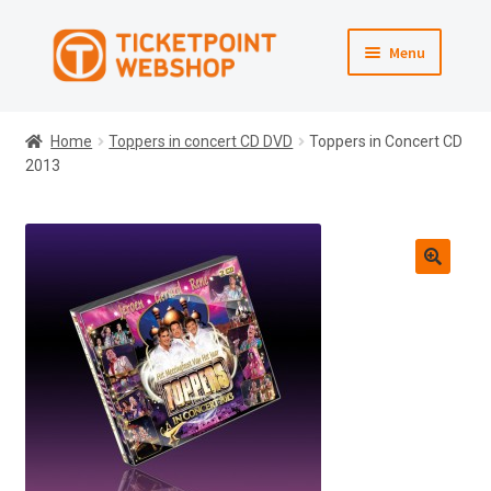
Ga
Ga
Menu
door
direct
naar
naar
Webshop
navigatie
de
Home
Toppers in concert CD DVD
Toppers in Concert CD
inhoud
2013
Winkelmand
Afrekenen
Naar Ticketpoint.nl