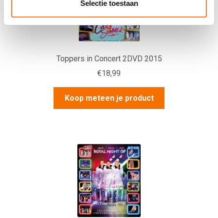
e
Selectie toestaan
c
t
i
e
Toppers in Concert 2DVD 2015
€
18,99
Koop meteen je product