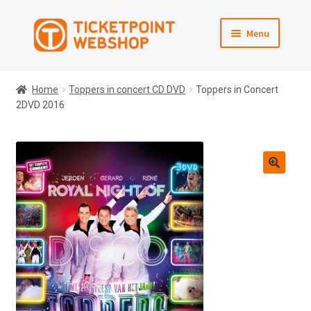
Ga
Ga
Menu
door
direct
naar
naar
Webshop
navigatie
de
Home
Toppers in concert CD DVD
Toppers in Concert
inhoud
2DVD 2016
Winkelmand
Afrekenen
Naar Ticketpoint.nl