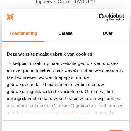
Toppers in Concert DVD 2011
€
11,99
Koop meteen je product
Toestemming
Details
Over
Deze website maakt gebruik van cookies
Ticketpoint maakt op haar website gebruik van cookies
en overige technieken zoals JavaScript en web beacons.
Die technieken worden toegepast om de
gebruiksvriendelijkheid van onze website en uw
gebruiksmogelijkheden te verbeteren. Omdat wij het
belangrijk vinden dat u weet hoe en waarom wij cookies
en andere technieken (“cookies”) gebruiken, proberen wij
Toppers in Concert DVD 2010
u in ons
Privacy / Cookie statement
zoveel mogelijk
€
8,99
informatie te verschaffen over het gebruik en de werking
daarvan. Indien u cookies blokkeert of verwijdert, kan
T