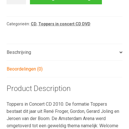
in
Concert
CD
2010
Categorieën:
CD
,
Toppers in concert CD DVD
aantal
Beschrijving
Beoordelingen (0)
Product Description
Toppers in Concert CD 2010. De formatie Toppers
bestaat dit jaar uit René Froger, Gordon, Gerard Joling en
Jeroen van der Boom. De Amsterdam Arena werd
omgetoverd tot een geweldig thema namelijk: Welcome