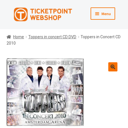
Ga
Ga
Menu
door
direct
naar
naar
Webshop
navigatie
de
Home
Toppers in concert CD DVD
Toppers in Concert CD
inhoud
2010
Winkelmand
Afrekenen
Naar Ticketpoint.nl