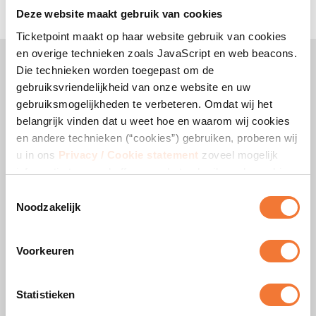
Deze website maakt gebruik van cookies
Ticketpoint maakt op haar website gebruik van cookies
en overige technieken zoals JavaScript en web beacons.
Home
Die technieken worden toegepast om de
Agenda
gebruiksvriendelijkheid van onze website en uw
Disclaimer
gebruiksmogelijkheden te verbeteren. Omdat wij het
belangrijk vinden dat u weet hoe en waarom wij cookies
Handleiding online tickets bestellen
en andere technieken (“cookies”) gebruiken, proberen wij
Algemene voorwaarden
u in ons
Privacy / Cookie statement
zoveel mogelijk
Ticketpoint Garantie
informatie te verschaffen over het gebruik en de werking
daarvan. Indien u cookies blokkeert of verwijdert, kan
Privacy- en Cookie Statement
Toestemmingsselectie
Ticketpoint niet garanderen dat onze website goed blijft
Noodzakelijk
Vacatures
werken. Het kan zijn dat enkele functies van de website
Bedrijfsgegevens
verloren gaan of dat u de websites zelfs helemaal niet
Voorkeuren
meer kunt bezoeken. Daarnaast betekent het blokkeren
van cookies niet dat u geen advertenties meer te zien
krijgt. De advertenties zijn dan alleen niet meer
Statistieken
toegesneden op uw interesses.