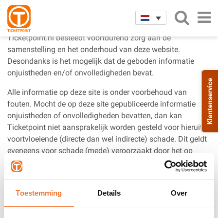
Disclaimer
Ticketpoint.nl besteedt voortdurend zorg aan de
samenstelling en het onderhoud van deze website.
Desondanks is het mogelijk dat de geboden informatie
onjuistheden en/of onvolledigheden bevat.
Klantenservice
Alle informatie op deze site is onder voorbehoud van
fouten. Mocht de op deze site gepubliceerde informatie
onjuistheden of onvolledigheden bevatten, dan kan
Ticketpoint niet aansprakelijk worden gesteld voor hieruit
voortvloeiende (directe dan wel indirecte) schade. Dit geldt
eveneens voor schade (mede) veroorzaakt door het op
elektronische wijze aanbieden en verzenden van gegevens
en/of door technische storingen.
Toestemming
Details
Over
Aan de op deze site geboden informatie en/of diensten
kunnen door de gebruiker geen rechten worden ontleend en
worden geheel voor eigen risico gebruikt.