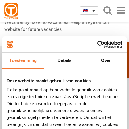
Job offer
We currently have no vacancies.
Keep an eye on our
website for future vacancies.
Customer care
Home
Toestemming
Details
Over
Agenda
Disclaimer
Manual ordering tickets online
Deze website maakt gebruik van cookies
Terms and Conditions
Ticketpoint maakt op haar website gebruik van cookies
en overige technieken zoals JavaScript en web beacons.
Ticketpoint guarantee
Die technieken worden toegepast om de
Privacy Statement
gebruiksvriendelijkheid van onze website en uw
Job offer
gebruiksmogelijkheden te verbeteren. Omdat wij het
belangrijk vinden dat u weet hoe en waarom wij cookies