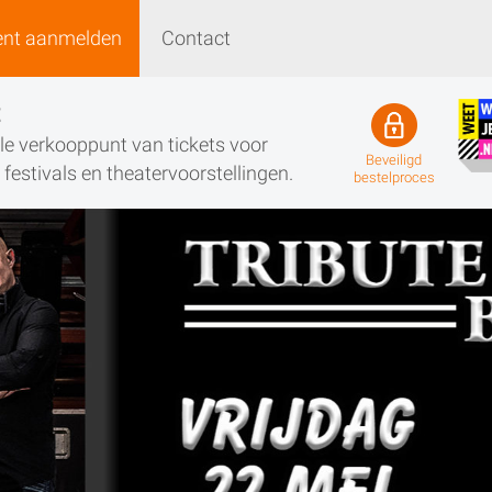
ent aanmelden
Contact
Event aanmelden
Contact
t
iële verkooppunt van tickets voor
Beveiligd
festivals en theatervoorstellingen.
bestelproces