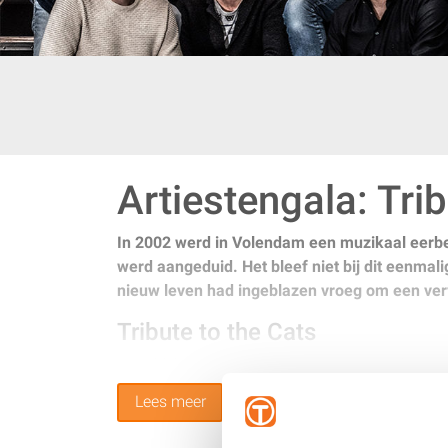
Artiestengala: Tri
In 2002 werd in Volendam een muzikaal eerbeto
werd aangeduid. Het bleef niet bij dit eenma
nieuw leven had ingeblazen vroeg om een verv
Tribute to the Cats
Inmiddels zijn we ruim 15 jaar en meer als 600 
zorgen wekelijks in het land voor een feest de
Lees meer
bezoekers van de concerten van The Cats gewees
meer jonge mensen aan. Ook zij willen een avon