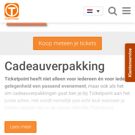
Koop meteen je tickets
Klantenservice
Cadeauverpakking
Ticketpoint heeft niet alleen voor iedereen én voor iedere
gelegenheid een passend evenement
, maar ook als het
om cadeauverpakkingen gaat ben je bij Ticketpoint aan het
juiste adres. Het wordt namelijk pas echt leuk wanneer je
tickets verpakt zijn in de mooie stijlvolle Ticketpoint
cadeauverpakking! Bestel je ticket voor het gewenste
evenement en geef met de Ticketpoint cadeauverpakking
Lees meer
méér dan een cadeau..! De Ticketpoint cadeauverpakking