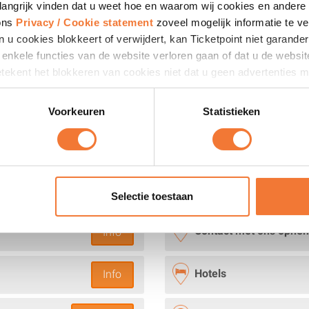
langrijk vinden dat u weet hoe en waarom wij cookies en andere 
 ons
Privacy / Cookie statement
zoveel mogelijk informatie te ve
n u cookies blokkeert of verwijdert, kan Ticketpoint niet garand
at enkele functies van de website verloren gaan of dat u de websi
ekent het blokkeren van cookies niet dat u geen advertenties mee
 niet meer toegesneden op uw interesses.
Voorkeuren
Statistieken
Selectie toestaan
Contact met ons opne
Info
Hotels
Info