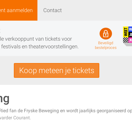
ent aanmelden
Contact
Event aanmelden
Contact
t
iële verkooppunt van tickets voor
Beveiligd
festivals en theatervoorstellingen.
bestelproces
Koop meteen je tickets
ng
e Ried fan de Fryske Beweging en wordt jaarlijks georganiseerd 
arder Courant.