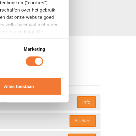
technieken (“cookies”)
rschaffen over het gebruik
eren dat onze website goed
tes zelfs helemaal niet meer
r te zien krijgt. De
Marketing
Alles toestaan
men
Info
Boeken