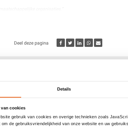
r maatschappelijke organisaties.”
versiteit
Tresoar
Deel deze pagina
RETELER
nfo bekend is. Schrijf je nu
Details
 kunnen laten zien.
 van cookies
tickets van de
Fedde Schurerlezing
.
bsite gebruik van cookies en overige technieken zoals JavaScr
 om de gebruiksvriendelijkheid van onze website en uw gebruik