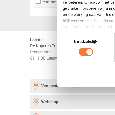
verbeteren. Omdat wij het be
gebruiken, proberen wij u in
en de werking daarvan. Indie
blijft werken. Het kan zijn d
kunt bezoeken. Daarnaast bet
advertenties zijn dan alleen
Toestemmingsselectie
Locatie
Noodzakelijk
De Koperen Tuin
Prinsentuin 1
8911 DE Leeuwarden NL
Veelgestelde vragen
Webshop