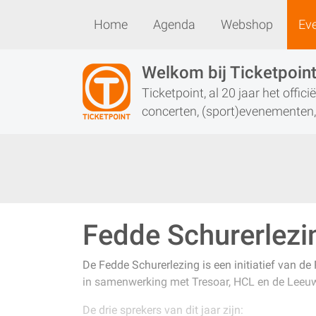
Home
Agenda
Webshop
Ev
Home
Agenda
Webshop
Welkom bij Ticketpoin
Ticketpoint, al 20 jaar het offic
concerten, (sport)evenementen, 
Fedde Schurerlezi
De Fedde Schurerlezing is een initiatief van d
in samenwerking met Tresoar, HCL en de Leeuw
De drie sprekers van dit jaar zijn: