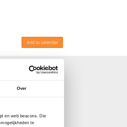
Add to calendar
Over
ipt en web beacons. Die
smogelijkheden te