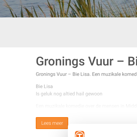
Gronings Vuur – Bi
Gronings Vuur – Bie Lisa. Een muzikale komed
Bie Lisa
Is geluk nog altied hail gewoon
Een muzikale komedie over de mensen in Midd
-Midden-Groningen…, een land om in te mijmer
Lees meer
Met je handen op de rug.
Te kuieren.