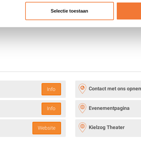
r Klarissa zit in haar maag met functioneringsgesprekken, de m
Selectie toestaan
engroep komt herrie schoppen. En niemand die in de gaten heeft 
 nog altied hail gewoon.
Contact met ons opne
Info
Evenementpagina
Info
Kielzog Theater
Website