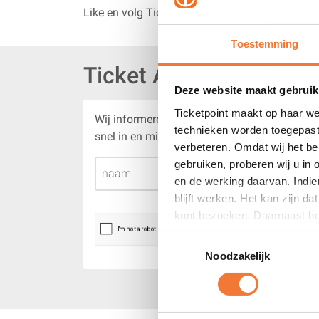
Tot rust te komen.
Like en volg Ticketpoint
Tijd genoeg om het er over te hebben toch?
-Hoe bedoel je?
Toestemming
Nou, om te zeggen wat je vindt,
Ticket Alert
om contact te maken.
Deze website maakt gebruik
Samen met inwoners van de gemeente Midden-Gr
Ticketpoint maakt op haar we
Wij informeren je via e-mail zodra er nieuwe i
Til en Ayşe Oral spelen hierin samen met een gr
technieken worden toegepast
snel in en mis nooit meer een evenement!
verbeteren. Omdat wij het be
Een lokaal projectkoor – onder leiding van Cas 
gebruiken, proberen wij u in
Kees Scholten is de regisseur, Marcel Lenssen 
en de werking daarvan. Indie
van mensen in Midden-Groningen. Bie Lisa is e
blijft werken. Het kan zijn d
kunt bezoeken. Daarnaast bet
Het verhaal
advertenties zijn dan alleen
Toestemmingsselectie
‘Sinds Lisa hier met haar bus staat is alles ande
Noodzakelijk
Jonge onderneemster Lisa mag haar foodbus ‘Bie 
monteurs, managers en passagiers pittige disc
allemaal op te schrijven.