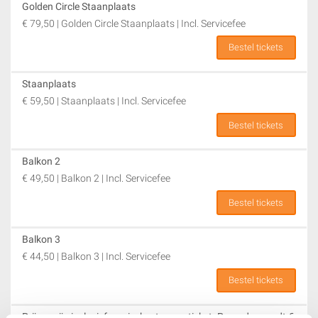
Golden Circle Staanplaats
of dance — één ding is zeker: Schouder aan Schouder
€ 79,50 | Golden Circle Staanplaats | Incl. Servicefee
wordt een avond waar nog lang over nagepraat zal worden.
Zorg dat je erbij bent!
Bestel tickets
RTM Stage is de perfecte locatie voor deze show: modern,
Staanplaats
groots en volledig ingericht voor een optimale
€ 59,50 | Staanplaats | Incl. Servicefee
concertbeleving. Of je nu kiest voor een zitplaats op het
balkon of een staanplaats op de vloer, overal beleef je deze
Bestel tickets
avond van dichtbij.
Balkon 2
Dit evenement is geschikt voor een breed publiek en staat
€ 49,50 | Balkon 2 | Incl. Servicefee
garant voor een avond vol beleving, energie en samenzang.
Bestel tickets
Verwacht een uitverkochte editie en zorg dat je er op tijd bij
bent.
Balkon 3
Ticketpoint
is het officiële verkooppunt voor tickets van
€ 44,50 | Balkon 3 | Incl. Servicefee
Schouder aan Schouder Live
.
Bestel tickets
Prijzen zijn inclusief servicekosten per ticket. Per order wordt €