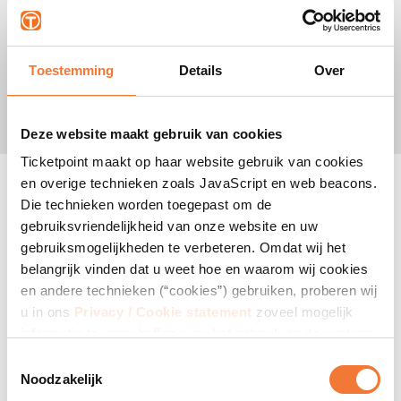
1,00 administratiekosten gerekend, voor verzendwijzen per
post wordt dit verhoogd met posttoeslagen.
€ | Incl. Servicefee
Toestemming
Details
Over
Add to calendar
Deze website maakt gebruik van cookies
Ticketpoint maakt op haar website gebruik van cookies
Locatie
en overige technieken zoals JavaScript en web beacons.
RTM Stage
Die technieken worden toegepast om de
Ahoyweg 10
gebruiksvriendelijkheid van onze website en uw
3084 BA Rotterdam
gebruiksmogelijkheden te verbeteren. Omdat wij het
belangrijk vinden dat u weet hoe en waarom wij cookies
VIP Plaatsen
en andere technieken (“cookies”) gebruiken, proberen wij
Balkon 1 is gereserveerd voor Sponsoren en VIP-gasten.
u in ons
Privacy / Cookie statement
zoveel mogelijk
Plaatsen zijn uitsluitend te reserveren via
informatie te verschaffen over het gebruik en de werking
www.schouderaanschouderlive.nl
daarvan. Indien u cookies blokkeert of verwijdert, kan
Toestemmingsselectie
Ticketpoint niet garanderen dat onze website goed blijft
Rolstoelplaatsen
Noodzakelijk
werken. Het kan zijn dat enkele functies van de website
Rolstoelplaatsen zijn uitsluitend telefonisch te reserveren