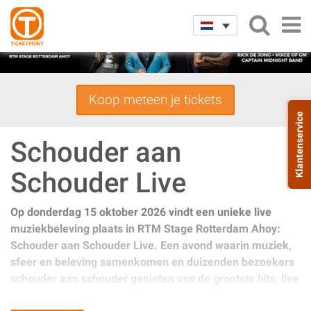
Koop meteen je tickets
Klantenservice
Schouder aan
Schouder Live
Op donderdag 15 oktober 2026 vindt een unieke live
muziekbeleving plaats in RTM Stage Rotterdam Ahoy:
Schouder aan Schouder Live. Een avond waarin muziek,
sfeer en beleving samenkomen en duizenden bezoekers
schouder aan schouder genieten van de grootste hits, live
uitgevoerd door een indrukwekkende line-up van