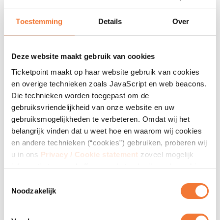
BITabonnementsnummer.
Toestemming
Details
Over
Selecteer de juiste datum
Deze website maakt gebruik van cookies
Ticketpoint maakt op haar website gebruik van cookies
Dagkaart
11-09-2021
en overige technieken zoals JavaScript en web beacons.
Die technieken worden toegepast om de
gebruiksvriendelijkheid van onze website en uw
gebruiksmogelijkheden te verbeteren. Omdat wij het
Dagkaart
12-09-2021
belangrijk vinden dat u weet hoe en waarom wij cookies
en andere technieken (“cookies”) gebruiken, proberen wij
u in ons
Privacy / Cookie statement
zoveel mogelijk
informatie te verschaffen over het gebruik en de werking
daarvan. Indien u cookies blokkeert of verwijdert, kan
Dagkaart
18-09-2021
Toestemmingsselectie
Ticketpoint niet garanderen dat onze website goed blijft
Noodzakelijk
werken. Het kan zijn dat enkele functies van de website
verloren gaan of dat u de websites zelfs helemaal niet