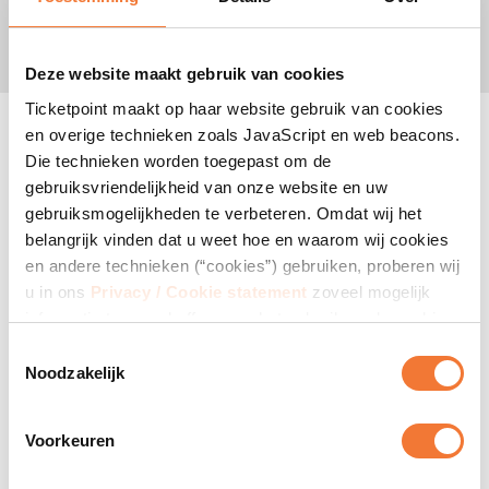
Deze website maakt gebruik van cookies
Ticketpoint maakt op haar website gebruik van cookies
Locatie:
en overige technieken zoals JavaScript en web beacons.
RTM Stage
Die technieken worden toegepast om de
Ahoyweg 10
gebruiksvriendelijkheid van onze website en uw
3084 BA Rotterdam NL
gebruiksmogelijkheden te verbeteren. Omdat wij het
belangrijk vinden dat u weet hoe en waarom wij cookies
Wheelchair:
en andere technieken (“cookies”) gebruiken, proberen wij
Wheelchair and companion tickets are exclusively available
u in ons
Privacy / Cookie statement
zoveel mogelijk
by phone with the phonenumber 0900 – 9000 8000 or from
informatie te verschaffen over het gebruik en de werking
another country with +31 (0)20 262 2141.
daarvan. Indien u cookies blokkeert of verwijdert, kan
Wheelchair and companion tickets cost €118,25 each.
Toestemmingsselectie
Ticketpoint niet garanderen dat onze website goed blijft
Noodzakelijk
Organisatie:
werken. Het kan zijn dat enkele functies van de website
Rock On Music LTD
verloren gaan of dat u de websites zelfs helemaal niet
Voorkeuren
meer kunt bezoeken. Daarnaast betekent het blokkeren
van cookies niet dat u geen advertenties meer te zien