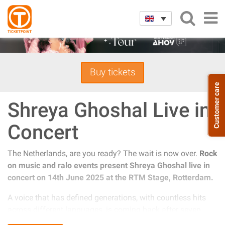
Buy tickets
Customer care
Shreya Ghoshal Live in
Concert
The Netherlands, are you ready? The wait is now over.
Rock
on music and ralo events present Shreya Ghoshal live in
concert on 14th June 2025 at the RTM Stage, Rotterdam.
A voice that has defined generations, with countless hits
across different languages, is coming back after seven
long years to take the stage and showcase her incredible